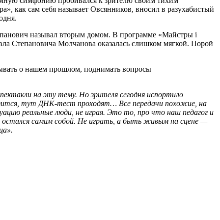
шумную симфонию пробивался к зрителю своим тихим
а», как сам себя называет Овсянников, вносил в разу­хабистый
одня.
тепанович называл вторым домом. В программе «Майстры і
авла Степановича Молчанова оказалась слишком мягкой. Порой
азывать о нашем прошлом, поднимать вопросы
спектакли на эту тему. Но зрителя сегодня испортило
одится, тут ДНК-тест проходят… Все передачи похожие, на
ацию реальные люди, не играя. Это то, про что наш педагог и
, остался самим собой. Не играть, а быть живым на сцене —
ца».