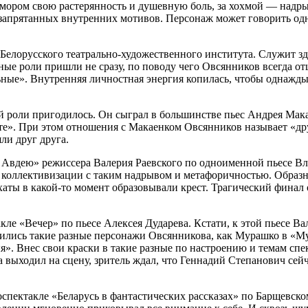
юмором свою растерянность и душевную боль, за хохмой — надры
о запрятанных внутренних мотивов. Персонаж может говорить од
 Белорусского театрально-художественного института. Служит зде
ные роли пришли не сразу, по поводу чего Овсянников всегда от
льные». Внутренняя личностная энергия копилась, чтобы однажды
й роли пригодилось. Он сыграл в большинстве пьес Андрея Мака
те». При этом отношения с Макаенком Овсянников называет «дру
ли друг друга.
 Авдею» режиссера Валерия Раевского по одноименной пьесе Вл
 о коллективизации с таким надрывом и метафоричностью. Обра
аты в какой-то момент образовывали крест. Трагический финал 
кле «Вечер» по пьесе Алексея Дударева. Кстати, к этой пьесе В
нились такие разные персонажи Овсянникова, как Мурашко в «
 Внес свои краски в такие разные по настроению и темам спек
а выходил на сцену, зритель ждал, что Геннадий Степанович се
ектакле «Беларусь в фантастических рассказах» по Барщевском