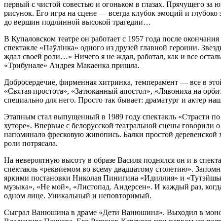
первый с чистой совестью и огоньком в глазах. Прячущего за 
рисунок. Его игра на сцене — всегда клубок эмоций и глубок
до вершин подлинной высокой трагедии…
В Купаловском театре он работает с 1957 года после окончания
спектакле «Паўлінка» одного из друзей главной героини. Звезд
ждал своей роли…» Ничего я не ждал, работал, как и все оста
«Трибунале» Андрея Макаенка пришла.
Добросердечие, фирменная хитринка, темперамент — все в это
«Святая простота», «Затюканный апостол», «Лявониха на орби
специально для него. Просто так бывает: драматург и актер наш
Этапным стал выпущенный в 1989 году спектакль «Страсти по
хуторе». Впервые с белорусской театральной сцены говорили
напоминало фресковую живопись. Балки простой деревенской х
роли потрясала.
На невероятную высоту в образе Василя поднялся он и в спекта
спектакль «реквиемом во всему двадцатому столетию». Запом
яркими постановки Николая Пинигина «Идиллия» и «Тутэйшыя».
музыка», «Не мой», «Листопад. Андерсен». И каждый раз, когд
одном лице. Уникальный и неповторимый.
Сыграл Ванюшина в драме «Дети Ванюшина». Выходил в моносп