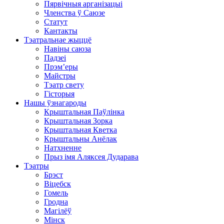
Пярвічныя арганізацыі
Членства ў Саюзе
Статут
Кантакты
Тэатральнае жыццё
Навіны саюза
Падзеі
Прэм’еры
Майстры
Тэатр свету
Гісторыя
Нашы ўзнагароды
Крыштальная Паўлінка
Крыштальная Зорка
Крыштальная Кветка
Крыштальны Анёлак
Натхненне
Прыз імя Аляксея Дударава
Тэатры
Брэст
Віцебск
Гомель
Гродна
Магілёў
Мінск