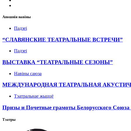
Апошнія навіны
Падзеі
“СЛАВЯНСКИЕ ТЕАТРАЛЬНЫЕ ВСТРЕЧИ”
Падзеі
ВЫСТАВКА “ТЕАТРАЛЬНЫЕ СЕЗОНЫ”
Навіны саюза
МЕЖДУНАРОДНАЯ ТЕАТРАЛЬНАЯ АКУСТИ
Тэатральнае жыццё
Призы и Почетные грамоты Белорусского Союза 
Тэатры