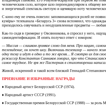
Владимира Панкова. Его Ревунов-Караулов при первом же поя
человеческим соло, которое шло перпендикуляром к общему вес
и энергичный спектакль светлую и щемящую ноту человеческог
С кино ему не очень повезло: запоминающихся ролей не появи
куміры» телеканала «Беларусь 3» снова вспомнил, что однажд
приходилось озвучивать и неодушевленные предметы — любая з
Как-то сидя в гримерке у Овсянникова, я спросил у него, ощу
самоидентификации. И опять получил ответ с юмором:
— Миссия — слишком громкое слово для ­меня. Про нацию, само
телевидение, он хочет шоу. Включишь телевизор — ничего ж
одну тему и идут в одно и то же время… Я смотрю их для сво
режиссер Константин Санников говорил, про что Станиславски
самое трудное. Не зря же Пастернак в стихотворении написа
Живой, искренний и такой всем близкий Геннадий Степанович,
ПРИЗНАНИЕ И ИЗБРАННЫЕ НАГРАДЫ
♦ Народный артист Белорусской ССР (1974).
♦ Народный артист СССР (1991).
♦ Государственная премия Белорусской ССР (1988) — за роль 