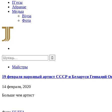
П’есы
Абранае
Медыа
Відэа
Фота
Майстры
19 февраля народный артист СССР и Беларуси Геннадий Ов
14 февраля, 2020
Больше чем артист