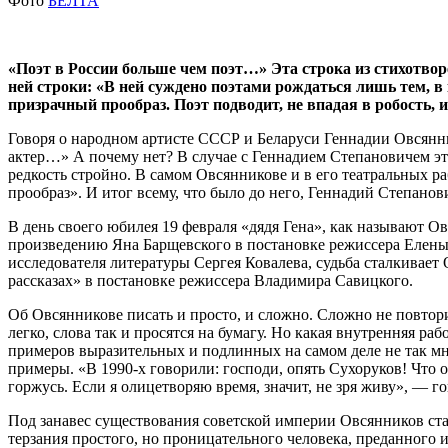
Фото
БЕЛТА
«Поэт в России больше чем поэт…» Эта строка из стихотво
ней строки: «В ней суждено поэтами рождаться лишь тем, в 
призрачный прообраз. Поэт подводит, не впадая в робость, 
Говоря о народном артисте СССР и Беларуси Геннадии Овсянник
актер…» А почему нет? В случае с Геннадием Степановичем это
редкость стройно. В самом Овсянникове и в его театральных р
прообраз». И итог всему, что было до него, Геннадий Степанов
В день своего юбилея 19 февраля «дядя Гена», как называют Ов
произведению Яна Барщевского в постановке режиссера Елены Г
исследователя литературы Сергея Ковалева, судьба сталкивает
рассказах» в постановке режиссера Владимира Савицкого.
Об Овсянникове писать и просто, и сложно. Сложно не повтори
легко, слова так и просятся на бумагу. Но какая внутренняя раб
примеров выразительных и подлинных на самом деле не так мн
примеры. «В 1990-х говорили: господи, опять Сухоруков! Что он
горжусь. Если я олицетворяю время, значит, не зря живу», — г
Под занавес существования советской империи Овсянников ст
терзания простого, но проницательного человека, преданного 