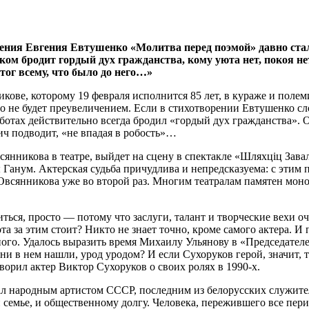
рения Евгения Евтушенко «Молитва перед поэмой» давно стал
ком бродит гордый дух гражданства, кому уюта нет, покоя нет
итог всему, что было до него…»
ове, которому 19 февраля исполнится 85 лет, в кураже и полеми
 не будет преувеличением. Если в стихотворении Евтушенко сло
аботах действительно всегда бродил «гордый дух гражданства». 
ич подводит, «не впадая в робость»…
сянникова в театре, вый­дет на сцену в спектакле «Шляхціц Зав
анум. Актерская судьба причудлива и непредсказуема: с этим п
 Овсянникова уже во второй раз. Многим театралам памятен мон
ться, просто — потому что заслуги, талант и творческие вехи 
ота за этим стоит? Никто не знает точно, кроме самого актера. И
ого. Удалось выразить время Михаилу Ульянову в «Председател
и в нем нашли, урод уродом? И если Сухоруков герой, значит, та
оворил актер Виктор Сухоруков о своих ролях в 1990-х.
ал народным артистом СССР, последним из белорусских служите
и семье, и общественному долгу. Человека, пережившего все пер