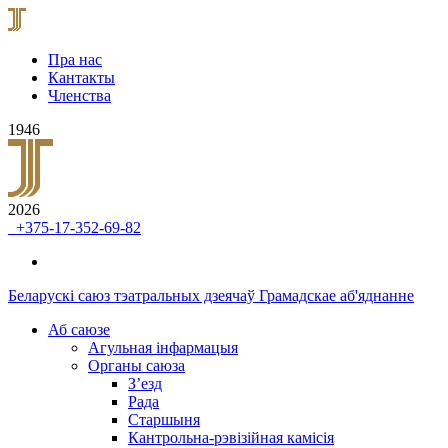
Пра нас
Кантакты
Членства
1946
2026
+375-17-352-69-82
Беларускі саюз тэатральных дзеячаў
Грамадскае аб'яднанне
Аб саюзе
Агульная інфармацыя
Органы саюза
З’езд
Рада
Старшыня
Кантрольна-рэвізійная камісія