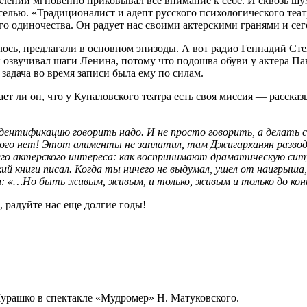
влении мгновенно приковывал все внимание к себе. И сквозь 
елью. «Традиционалист и адепт русского психологического театр
о одиночества. Он радует нас своими актерскими гранями и сег
лось, предлагали в основном эпизоды. А вот радио Геннадий С
ы озвучивал шаги Ленина, потому что подошва обуви у актера П
адача во время записи была ему по силам.
щает ли он, что у Купаловского театра есть своя миссия — расск
идентификацию говорить надо. И не просто говорить, а делать 
ивого нет! Этот алименты не заплатил, там Джигарханян разв
его актерского интереса: как воспринимают драматическую ситу
й книги писал. Когда ты ничего не выдумал, ушел от наигрыша
л: «…Но быть живым, живым, и только, живым и только до кон
 радуйте нас еще долгие годы!
Мурашко в спектакле «Мудромер» Н. Матуковского.