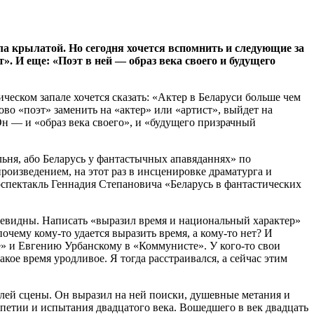
а крылатой. Но сегодня хочется вспомнить и следующие за
». И еще: «Поэт в ней — образ века своего и будущего
ческом запале хочется сказать: «Актер в Беларуси больше чем
во «поэт» заменить на «актер» или «артист», выйдет на
Он — и «образ века своего», и «будущего призрачный
альня, або Беларусь у фантастычных апавяданнях» по
роизведением, на этот раз в инсценировке драматурга и
оспектакль Геннадия Степановича «Беларусь в фантастических
очевидны. Написать «выразил время и национальный характер»
 почему кому-то удается выразить время, а кому-то нет? И
е» и Евгению Урбанскому в «Коммунисте». У кого-то свои
кое время уродливое. Я тогда расстраивался, а сейчас этим
лей сцены. Он выразил на ней поиски, душевные метания и
ипетии и испытания двадцатого века. Вошедшего в век двадцать