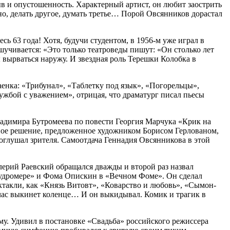
в и опустошенность. Характерный артист, он любит заострить
но, делать другое, думать третье… Порой Овсянников дорастал
сь 63 года! Хотя, будучи студентом, в 1956-м уже играл в
шучивается: «Это только театроведы пишут: «Он столько лет
 вырваться наружу. И звездная роль Терешки Колобка в
енка: «Трибунал», «Таблетку под язык», «Погорельцы»,
жбой с уважением», отрицая, что драматург писал пьесы
адимира Бутромеева по повести Георгия Марчука «Крик на
зное решение, предложенное художником Борисом Герлованом,
оглушал зрителя. Самоотдача Геннадия Овсянникова в этой
алерий Раевский обращался дважды и второй раз назвал
Мудромере» и Фома Опискин в «Вечном Фоме». Он сделал
такли, как «Князь Витовт», «Коварство и любовь», «Сымон-
йчас выкинет коленце… И он выкидывал. Комик и трагик в
у. Удивил в постановке «Свадьба» российского режиссера