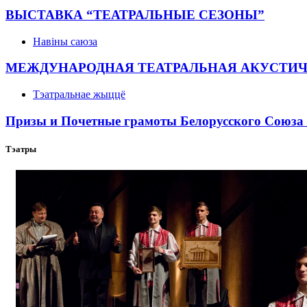
ВЫСТАВКА “ТЕАТРАЛЬНЫЕ СЕЗОНЫ”
Навіны саюза
МЕЖДУНАРОДНАЯ ТЕАТРАЛЬНАЯ АКУСТИ
Тэатральнае жыццё
Призы и Почетные грамоты Белорусского Союза 
Тэатры