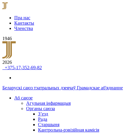
Пра нас
Кантакты
Членства
1946
2026
+375-17-352-69-82
Беларускі саюз тэатральных дзеячаў
Грамадскае аб'яднанне
Аб саюзе
Агульная інфармацыя
Органы саюза
З’езд
Рада
Старшыня
Кантрольна-рэвізійная камісія