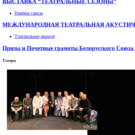
ВЫСТАВКА “ТЕАТРАЛЬНЫЕ СЕЗОНЫ”
Навіны саюза
МЕЖДУНАРОДНАЯ ТЕАТРАЛЬНАЯ АКУСТИ
Тэатральнае жыццё
Призы и Почетные грамоты Белорусского Союза 
Тэатры