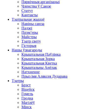
Пярвічныя арганізацыі
Членства ў Саюзе
Статут
Кантакты
Тэатральнае жыццё
Навіны саюза
Падзеі
Прэм’еры
Майстры
Тэатр свету
Гісторыя
Нашы ўзнагароды
Крыштальная Паўлінка
Крыштальная Зорка
Крыштальная Кветка
Крыштальны Анёлак
Натхненне
Прыз імя Аляксея Дударава
Тэатры
Брэст
Віцебск
Гомель
Гродна
Магілёў
Мінск