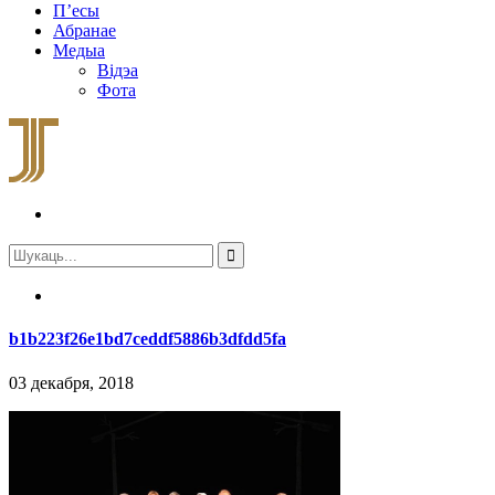
П’есы
Абранае
Медыа
Відэа
Фота
b1b223f26e1bd7ceddf5886b3dfdd5fa
03 декабря, 2018