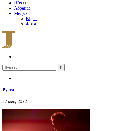
П’есы
Абранае
Медыа
Відэа
Фота
Русел
27 мая, 2022