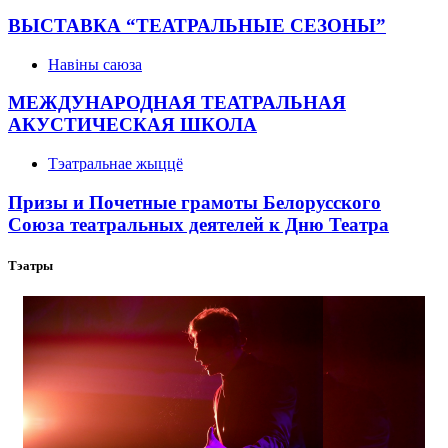
ВЫСТАВКА “ТЕАТРАЛЬНЫЕ СЕЗОНЫ”
Навіны саюза
МЕЖДУНАРОДНАЯ ТЕАТРАЛЬНАЯ
АКУСТИЧЕСКАЯ ШКОЛА
Тэатральнае жыццё
Призы и Почетные грамоты Белорусского
Союза театральных деятелей к Дню Театра
Тэатры