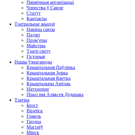
Пярвічныя арганізацыі
Членства ў Саюзе
Статут
Кантакты
Тэатральнае жыццё
Навіны саюза
Падзеі
Прэм’еры
Майстры
Тэатр свету
Гісторыя
Нашы ўзнагароды
Крыштальная Паўлінка
Крыштальная Зорка
Крыштальная Кветка
Крыштальны Анёлак
Натхненне
Прыз імя Аляксея Дударава
Тэатры
Брэст
Віцебск
Гомель
Гродна
Магілёў
Мінск