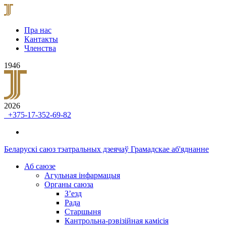
Пра нас
Кантакты
Членства
1946
2026
+375-17-352-69-82
Беларускі саюз тэатральных дзеячаў
Грамадскае аб'яднанне
Аб саюзе
Агульная інфармацыя
Органы саюза
З’езд
Рада
Старшыня
Кантрольна-рэвізійная камісія