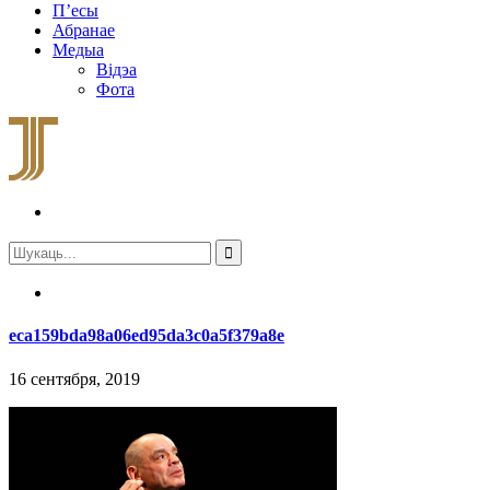
П’есы
Абранае
Медыа
Відэа
Фота
eca159bda98a06ed95da3c0a5f379a8e
16 сентября, 2019