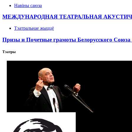
Навіны саюза
МЕЖДУНАРОДНАЯ ТЕАТРАЛЬНАЯ АКУСТИ
Тэатральнае жыццё
Призы и Почетные грамоты Белорусского Союза 
Тэатры