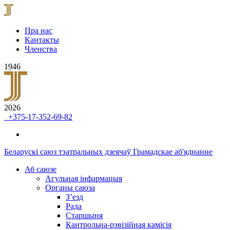
Пра нас
Кантакты
Членства
1946
2026
+375-17-352-69-82
Беларускі саюз тэатральных дзеячаў
Грамадскае аб'яднанне
Аб саюзе
Агульная інфармацыя
Органы саюза
З’езд
Рада
Старшыня
Кантрольна-рэвізійная камісія