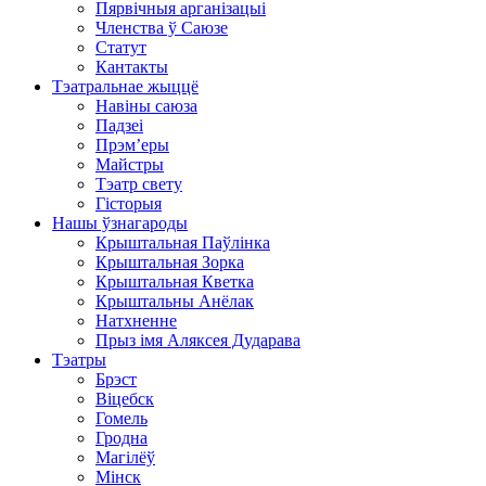
Пярвічныя арганізацыі
Членства ў Саюзе
Статут
Кантакты
Тэатральнае жыццё
Навіны саюза
Падзеі
Прэм’еры
Майстры
Тэатр свету
Гісторыя
Нашы ўзнагароды
Крыштальная Паўлінка
Крыштальная Зорка
Крыштальная Кветка
Крыштальны Анёлак
Натхненне
Прыз імя Аляксея Дударава
Тэатры
Брэст
Віцебск
Гомель
Гродна
Магілёў
Мінск