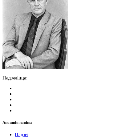
Падзяліцца:
Апошнія навіны
Падзеі