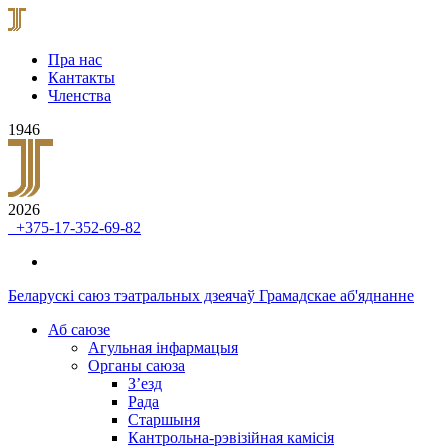
Пра нас
Кантакты
Членства
1946
2026
+375-17-352-69-82
Беларускі саюз тэатральных дзеячаў
Грамадскае аб'яднанне
Аб саюзе
Агульная інфармацыя
Органы саюза
З’езд
Рада
Старшыня
Кантрольна-рэвізійная камісія