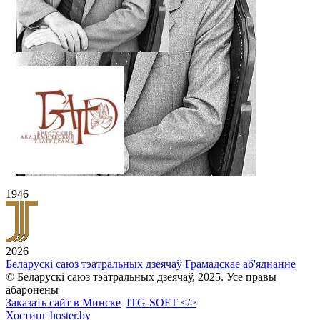
1946
2026
Беларускі саюз тэатральных дзеячаў
Грамадскае аб'яднанне
© Беларускі саюз тэатральных дзеячаў, 2025. Усе правы
абаронены
Заказать сайт в Минске
ITG-SOFT </>
Хостинг hoster.by