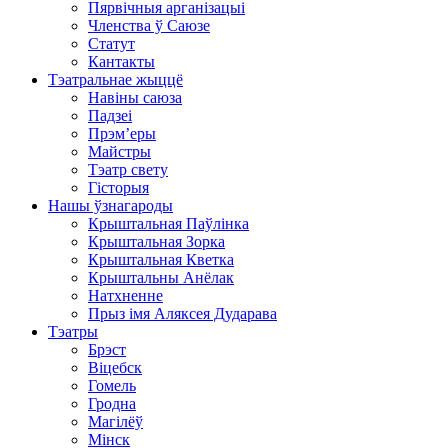
Пярвічныя арганізацыі
Членства ў Саюзе
Статут
Кантакты
Тэатральнае жыццё
Навіны саюза
Падзеі
Прэм’еры
Майстры
Тэатр свету
Гісторыя
Нашы ўзнагароды
Крыштальная Паўлінка
Крыштальная Зорка
Крыштальная Кветка
Крыштальны Анёлак
Натхненне
Прыз імя Аляксея Дударава
Тэатры
Брэст
Віцебск
Гомель
Гродна
Магілёў
Мінск