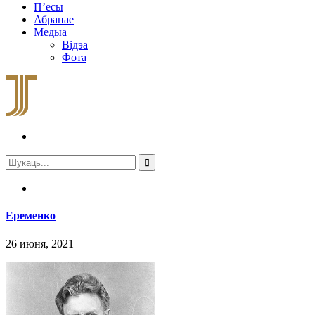
П’есы
Абранае
Медыа
Відэа
Фота
Еременко
26 июня, 2021