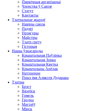
Пярвічныя арганізацыі
Членства ў Саюзе
Статут
Кантакты
Тэатральнае жыццё
Навіны саюза
Падзеі
Прэм’еры
Майстры
Тэатр свету
Гісторыя
Нашы ўзнагароды
Крыштальная Паўлінка
Крыштальная Зорка
Крыштальная Кветка
Крыштальны Анёлак
Натхненне
Прыз імя Аляксея Дударава
Тэатры
Брэст
Віцебск
Гомель
Гродна
Магілёў
Мінск