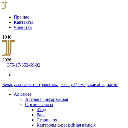
Пра нас
Кантакты
Членства
1946
2026
+375-17-352-69-82
Беларускі саюз тэатральных дзеячаў
Грамадскае аб'яднанне
Аб саюзе
Агульная інфармацыя
Органы саюза
З’езд
Рада
Старшыня
Кантрольна-рэвізійная камісія