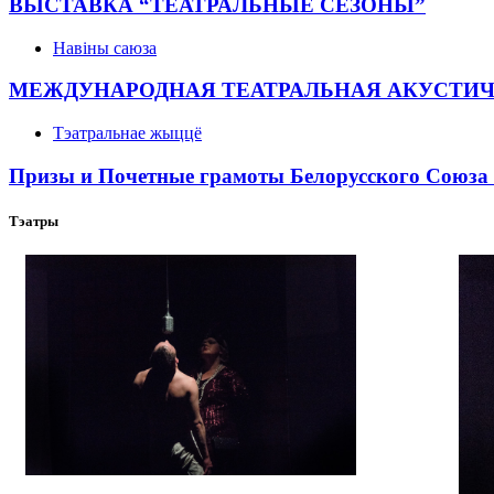
ВЫСТАВКА “ТЕАТРАЛЬНЫЕ СЕЗОНЫ”
Навіны саюза
МЕЖДУНАРОДНАЯ ТЕАТРАЛЬНАЯ АКУСТИ
Тэатральнае жыццё
Призы и Почетные грамоты Белорусского Союза 
Тэатры