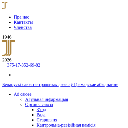
Пра нас
Кантакты
Членства
1946
2026
+375-17-352-69-82
Беларускі саюз тэатральных дзеячаў
Грамадскае аб'яднанне
Аб саюзе
Агульная інфармацыя
Органы саюза
З’езд
Рада
Старшыня
Кантрольна-рэвізійная камісія