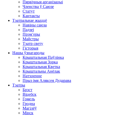
Пярвічныя арганізацыі
Членства ў Саюзе
Статут
Кантакты
Тэатральнае жыццё
Навіны саюза
Падзеі
Прэм’еры
Майстры
Тэатр свету
Гісторыя
Нашы ўзнагароды
Крыштальная Паўлінка
Крыштальная Зорка
Крыштальная Кветка
Крыштальны Анёлак
Натхненне
Прыз імя Аляксея Дударава
Тэатры
Брэст
Віцебск
Гомель
Гродна
Магілёў
Мінск