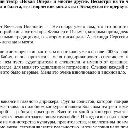
й театр «Новая Опера» и многие другие. Несмотря на то 
и балета, его творческие контакты с Беларусью не прервутс
т Вячеслав Иванович. — Не говоря уже о том, что это поисти
стрийские архитекторы Фельнер и Гельмер, которым принадлежи
альными традициями, о котором писал даже Александр Сергееви
 легенда и мечта.
 близкие творческие контакты возникали уже в начале 2000-х годо
Бабич, и она пригласила меня продирижировать спектаклем «Т
 нем пусть судят зрители и слушатели, а именно от организац
сегда, для меня это удивление и потрясение. Слышен каждый с
ни это было впервые. Меня это очень взволновало и вдохновило.
акансия главного дирижера. Группа солистов, которой понравил
я участвовал в подобном конкурсе в нашем Большом театре и тоже
торой — работа с оркестром. Вместе со мной в конкурсе участв
аться немного задевающим самолюбие. И когда я выразил какое-
ия из министерства культуры, правительства, и коллективы не и
о вчера, сегодня является реальностью, и эти условия надо пр