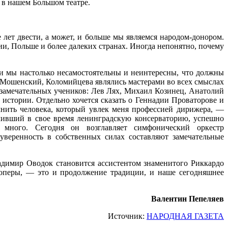
 в нашем Большом театре.
 лет двести, а может, и больше мы являемся народом-донором.
 Польше и более далеких странах. Иногда непонятно, почему
ли мы настолько несамостоятельны и неинтересны, что должны
 Мошенский, Коломийцева являлись мастерами во всех смыслах
и замечательных учеников: Лев Лях, Михаил Козинец, Анатолий
стории. Отдельно хочется сказать о Геннадии Проваторове и
нить человека, который увлек меня профессией дирижера, —
чивший в свое время ленинградскую консерваторию, успешно
 много. Сегодня он возглавляет симфонический оркестр
уверенность в собственных силах составляют замечательные
адимир Оводок становится ассистентом знаменитого Риккардо
оперы, — это и продолжение традиции, и наше сегодняшнее
Валентин Пепеляев
Источник:
НАРОДНАЯ ГАЗЕТА