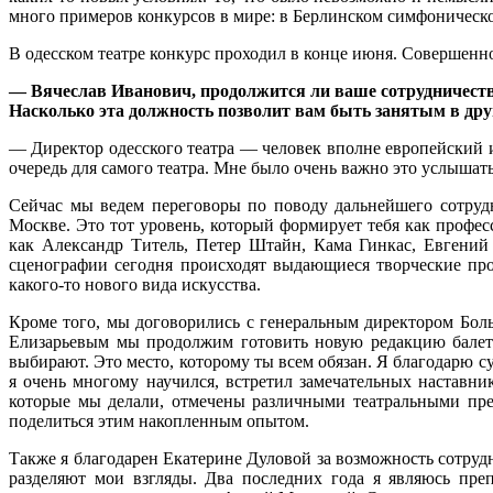
много примеров конкурсов в мире: в Берлинском симфоническо
В одесском театре конкурс проходил в конце июня. Совершенно
— Вячеслав Иванович, продолжится ли ваше сотрудничеств
Насколько эта должность позволит вам быть занятым в дру
— Директор одесского театра — человек вполне европейский и
очередь для самого театра. Мне было очень важно это услышать.
Сейчас мы ведем переговоры по поводу дальнейшего сотруд
Москве. Это тот уровень, который формирует тебя как профе
как Александр Титель, Петер Штайн, Кама Гинкас, Евгений
сценографии сегодня происходят выдающиеся творческие пр
какого-то нового вида искусства.
Кроме того, мы договорились с генеральным директором Бол
Елизарьевым мы продолжим готовить новую редакцию балета 
выбирают. Это место, которому ты всем обязан. Я благодарю су
я очень многому научился, встретил замечательных наставн
которые мы делали, отмечены различными театральными пре
поделиться этим накопленным опытом.
Также я благодарен Екатерине Дуловой за возможность сотрудн
разделяют мои взгляды. Два последних года я являюсь пре