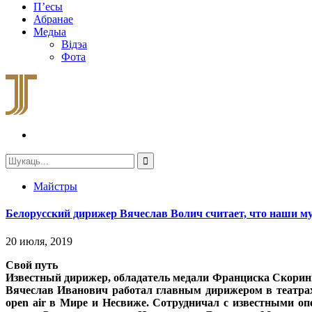
П’есы
Абранае
Медыа
Відэа
Фота
Майстры
Белорусский дирижер Вячеслав Волич считает, что наши м
20 июля, 2019
Свой путь
Известный дирижер, обладатель медали Франциска Скорины
Вячеслав Иванович работал главным дирижером в театрах
open air в Мире и Несвиже. Сотрудничал с известными о