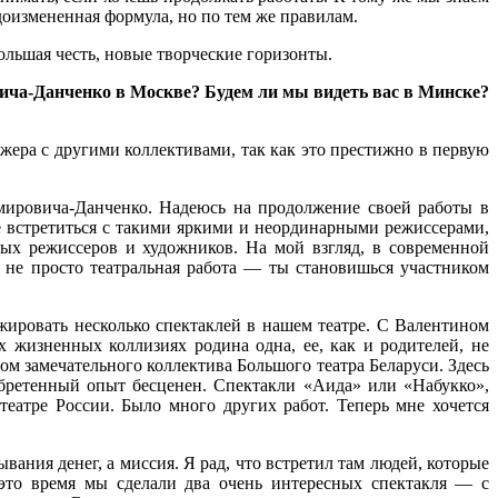
оизмененная формула, но по тем же правилам.
ольшая честь, новые творческие горизонты.
ича-Данченко в Москве? Будем ли мы видеть вас в Минске?
жера с другими коллективами, так как это престижно в первую
мировича-Данченко. Надеюсь на продолжение своей работы в
е встретиться с такими яркими и неординарными режиссерами,
ых режиссеров и художников. На мой взгляд, в современной
не просто театральная работа — ты становишься участником
ировать несколько спектаклей в нашем театре. С Валентином
 жизненных коллизиях родина одна, ее, как и родителей, не
ном замечательного коллектива Большого театра Беларуси. Здесь
обретенный опыт бесценен. Спектакли «Аида» или «Набукко»,
атре России. Было много других работ. Теперь мне хочется
ания денег, а миссия. Я рад, что встретил там людей, которые
 это время мы сделали два очень интересных спектакля — с