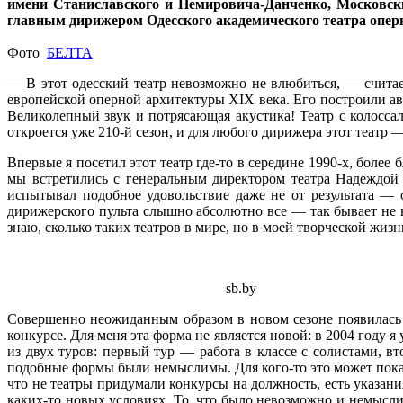
имени Станиславского и Немировича-Данченко, Московски
главным дирижером Одесского академического театра оперы 
Фото
БЕЛТА
— В этот одесский театр невозможно не влюбиться, — считае
европейской оперной архитектуры XIX века. Его построили ав
Великолепный звук и потрясающая акустика! Театр с колосс
откроется уже ­210-й сезон, и для любого дирижера этот театр —
Впервые я посетил этот театр где-то в середине 1990-х, более
мы встретились с генеральным директором театра Надеждой 
испытывал подобное удовольствие даже не от результата — о
дирижерского пульта слышно абсолютно все — так бывает не в
знаю, сколько таких театров в мире, но в моей творческой жиз
sb.by
Совершенно неожиданным образом в новом сезоне появилась в
конкурсе. Для меня эта форма не является новой: в 2004 году 
из двух туров: первый тур — работа в классе с солистами, в
подобные формы были немыслимы. Для кого-то это может показ
что не театры придумали конкурсы на должность, есть указан
каких-то новых условиях. То, что было невозможно и немыслим