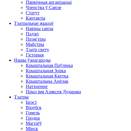
Пярвічныя арганізацыі
Членства ў Саюзе
Статут
Кантакты
Тэатральнае жыццё
Навіны саюза
Падзеі
Прэм’еры
Майстры
Тэатр свету
Гісторыя
Нашы ўзнагароды
Крыштальная Паўлінка
Крыштальная Зорка
Крыштальная Кветка
Крыштальны Анёлак
Натхненне
Прыз імя Аляксея Дударава
Тэатры
Брэст
Віцебск
Гомель
Гродна
Магілёў
Мінск