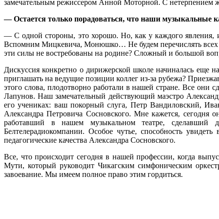
замечательным режиссером Анной Моторной. С нетерпением жд
— Остается только порадоваться, что наши музыкальные к
— С одной стороны, это хорошо. Но, как у каждого явления, 
Вспомним Мицкевича, Монюшко… Не будем перечислять всех у
эти силы не востребованы на родине? Сложный и большой воп
Дискуссия конкретно о дирижерской школе начиналась еще на
приглашать на ведущие позиции коллег из-за рубежа? Приезж
этого слова, плодотворно работали в нашей стране. Все они 
Лапунов. Наш замечательный действующий маэстро Александр
его учениках: ваш покорный слуга, Петр Вандиловский, Ив
Александра Петровича Сосновского. Мне кажется, сегодня 
работавший в нашем музыкальном театре, сделавший дл
Белтелерадиокомпании. Особое чутье, способность увидеть
педагогические качества Александра Сосновского.
Все, что происходит сегодня в нашей профессии, когда вып
Мути, который руководит Чикагским симфоническим оркест
завоевание. Мы имеем полное право этим гордиться.