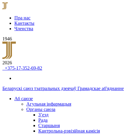
Пра нас
Кантакты
Членства
1946
2026
+375-17-352-69-82
Беларускі саюз тэатральных дзеячаў
Грамадскае аб'яднанне
Аб саюзе
Агульная інфармацыя
Органы саюза
З’езд
Рада
Старшыня
Кантрольна-рэвізійная камісія