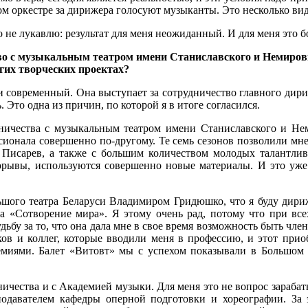
м оркестре за дирижера голосуют музыканты. Это несколько вид
 не лукавлю: результат для меня неожиданный. И для меня это б
о с музыкальным театром имени Станиславского и Немиров
гих творческих проектах?
 современный. Она выступает за сотрудничество главного дири
 Это одна из причин, по которой я в итоге согласился.
ничества с музыкальным театром имени Станиславского и Не
ссионала совершенно по-другому. Те семь сезонов позволили мн
 Писарев, а также с большим количеством молодых талантлив
орывы, используются совершенно новые материалы. И это уже 
ьшого театра Беларуси Владимиром Гридюшко, что я буду дириж
«Сотворение мира». Я этому очень рад, потому что при всех
дьбу за то, что она дала мне в свое время возможность быть чле
иков и коллег, которые вводили меня в профессию, и этот при
миями. Балет «Витовт» мы с успехом показывали в Большом те
ичества и с Академией музыки. Для меня это не вопрос зарабатыв
подавателем кафедры оперной подготовки и хореографии. За