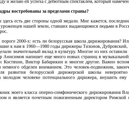
у и желаю ей успеха с дебютным спектаклем, который намечен
адры востребованы за пределами страны?
и здесь есть две стороны одной медали. Мне кажется, последние
роженцев нашей земли, ставших выдающимися людьми в России,
рос.
 пороге 2000-х: есть ли белорусская школа дирижирования? И
авшие к нам в 1960—1980 годы дирижеры Тихонов, Дубровский,
сделали значительный вклад в культуру. Многие из них оставил
 Анисимов напишет еще много новых страниц в музыкальной и
ан Костяхин, Виктор Бабарикин и многие другие. Важно вспом
он немного обделен вниманием. Это человек-подвижник, закон
я развития белорусской дирижерской школы невероятно
 в молодом человеке потенциального дирижера, внушить ему 
ускник моего класса оперно-симфонического дирижирования Вл
ром и является почетным пожизненным директором Римской 