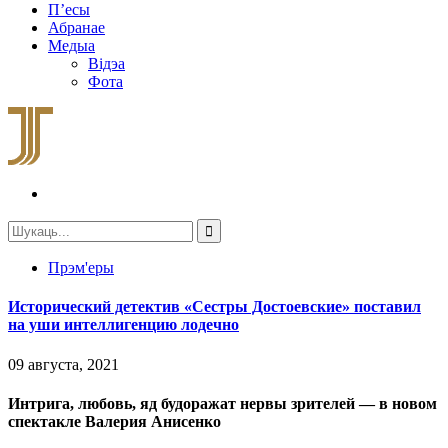
П’есы
Абранае
Медыа
Відэа
Фота
Прэм'еры
Исторический детектив «Сестры Достоевские» поставил
на уши интеллигенцию лодечно
09 августа, 2021
Интрига, любовь, яд будоражат нервы зрителей — в новом
спектакле Валерия Анисенко