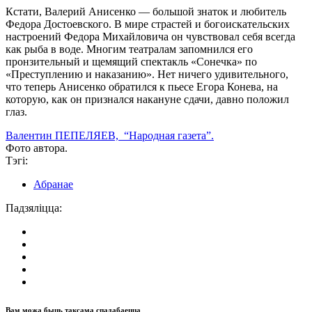
Кстати, Валерий Анисенко — большой знаток и любитель
Федора Достоевского. В мире страстей и богоискательских
настроений Федора Михайловича он чувствовал себя всегда
как рыба в воде. Многим театралам запомнился его
пронзительный и щемящий спектакль «Сонечка» по
«Преступлению и наказанию». Нет ничего удивительного,
что теперь Анисенко обратился к пьесе Егора Конева, на
которую, как он признался накануне сдачи, давно положил
глаз.
Валентин ПЕПЕЛЯЕВ,
“Народная газета”.
Фото автора.
Тэгі:
Абранае
Падзяліцца:
Вам можа быць таксама спадабаецца