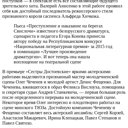
поступков — в спектакле есть все составляющие будущего
зрительского хита. Валерий Анисенко в этой работе проявил
себя как достойный последователь режиссерского стиля
признанного короля саспенса Альфреда Хичкока.
Пьеса «Преступление и наказание на берегах
Свислочи» известного белорусского драматурга,
сценариста и педагога Егора Конева принесла
автору победу на Республиканском конкурсе
«Национальная литературная премия» за 2015 год
в номинации «Лучшее произведение
драматургии». И вот теперь она нашла
воплощение на театральной сцене
В премьере «Сестры Достоевские» яркими актерскими
работами выделяются признанный мастер молодечненской
сцены Олег Чеченев и молодой артист Денис Фещенко. Для
Чеченева, вжившегося в образ Феликса Вислоуха, помощника
и секретаря судьи Андрея Станкевича, — первая большая роль
после определенного перерыва на молодечненской сцене.
Некоторое время Олег интересно и плодотворно работал на
сцене минского ТЮЗа. Достойную компанию Чеченеву и
Фещенко составляет весь актерский ансамбль: Сергей Корзей,
Анастасия Макаревич, Ирина Клепацкая, Павел Степанов и
Павел Святохо.