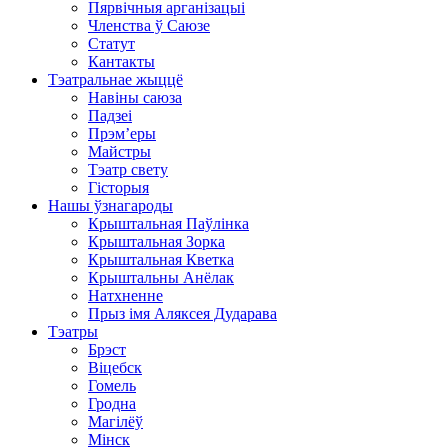
Пярвічныя арганізацыі
Членства ў Саюзе
Статут
Кантакты
Тэатральнае жыццё
Навіны саюза
Падзеі
Прэм’еры
Майстры
Тэатр свету
Гісторыя
Нашы ўзнагароды
Крыштальная Паўлінка
Крыштальная Зорка
Крыштальная Кветка
Крыштальны Анёлак
Натхненне
Прыз імя Аляксея Дударава
Тэатры
Брэст
Віцебск
Гомель
Гродна
Магілёў
Мінск