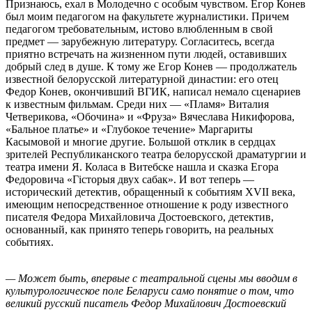
Признаюсь, ехал в Молодечно с особым чувством. Егор Конев
был моим педагогом на факультете журналистики. Причем
педагогом требовательным, истово влюбленным в свой
предмет — зарубежную литературу. Согласитесь, всегда
приятно встречать на жизненном пути людей, оставивших
добрый след в душе. К тому же Егор Конев — продолжатель
известной белорусской литературной династии: его отец
Федор Конев, окончивший ВГИК, написал немало сценариев
к известным фильмам. Среди них — «Пламя» Виталия
Четверикова, «Обочина» и «Фруза» Вячеслава Никифорова,
«Бальное платье» и «Глубокое течение» Маргариты
Касымовой и многие другие. Большой отклик в сердцах
зрителей Республиканского театра белорусской драматургии и
театра имени Я. Коласа в Витебске нашла и сказка Егора
Федоровича «Гісторыя двух сабак». И вот теперь —
исторический детектив, обращенный к событиям XVII века,
имеющим непосредственное отношение к роду известного
писателя Федора Михайловича Достоевского, детектив,
основанный, как принято теперь говорить, на реальных
событиях.
— Может быть, впервые с театральной сцены мы вводим в
культурологическое поле Беларуси само понятие о том, что
великий русский писатель Федор Михайлович Достоевский