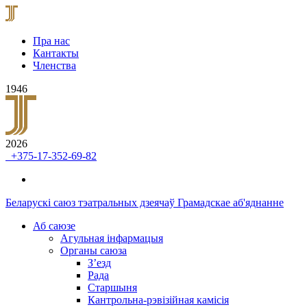
Пра нас
Кантакты
Членства
1946
2026
+375-17-352-69-82
Беларускі саюз тэатральных дзеячаў
Грамадскае аб'яднанне
Аб саюзе
Агульная інфармацыя
Органы саюза
З’езд
Рада
Старшыня
Кантрольна-рэвізійная камісія