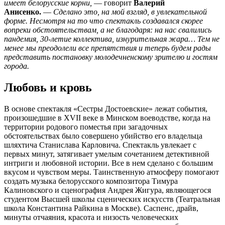
имеет белорусские корни,
— говорит
Валерий
Анисенко.
—
Сделано это, на мой взгляд, в увлекательной
форме. Несмотря на то что спектакль создавался скорее
вопреки обстоятельствам, а не благодаря: на нас свалились
пандемия, 30-летие коллектива, изнурительная жара… Тем не
менее мы преодолели все препятствия и теперь будем рады
представить постановку молодечненскому зрителю и гостям
города.
Любовь и кровь
В основе спектакля «Сестры Достоевские» лежат события,
произошедшие в XVII веке в Минском воеводстве, когда на
территории родового поместья при загадочных
обстоятельствах было совершено убийство его владельца
шляхтича Станислава Карловича. Спектакль увлекает с
первых минут, затягивает умелым сочетанием детективной
интриги и любовной истории. Все в нем сделано с большим
вкусом и чувством меры. Таинственную атмосферу помогают
создать музыка белорусского композитора Тимура
Калиновского и сценография Андрея Жигура, являющегося
студентом Высшей школы сценических искусств (Театральная
школа Константина Райкина в Москве). Саспенс, драйв,
минуты отчаяния, красота и низость человеческих