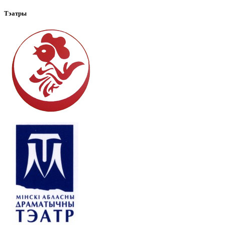
Тэатры