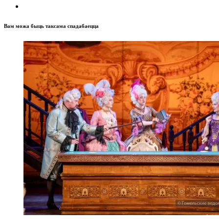
Вам можа быць таксама спадабаецца