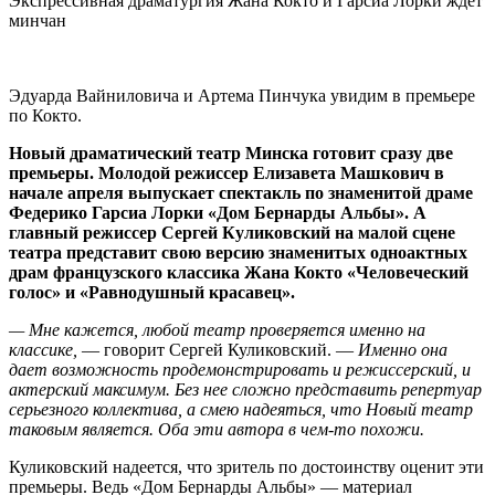
Экспрессивная драматургия Жана Кокто и Гарсиа Лорки ждет
минчан
Эдуарда Вайниловича и Артема Пинчука увидим в премьере
по Кокто.
Новый драматический театр Минска готовит сразу две
премьеры. Молодой режиссер Елизавета Машкович в
начале апреля выпускает спектакль по знаменитой драме
Федерико Гарсиа Лорки «Дом Бернарды Альбы». А
главный режиссер Сергей Куликовский на малой сцене
театра представит свою версию знаменитых одноактных
драм французского классика Жана Кокто «Человеческий
голос» и «Равнодушный красавец».
— Мне кажется, любой театр проверяется именно на
классике,
— говорит Сергей Куликовский. —
Именно она
дает возможность продемонстрировать и режиссерский, и
актерский максимум. Без нее сложно представить репертуар
серьезного коллектива, а смею надеяться, что Новый театр
таковым является. Оба эти автора в чем-то похожи.
Куликовский надеется, что зритель по достоинству оценит эти
премьеры. Ведь «Дом Бернарды Альбы» — материал