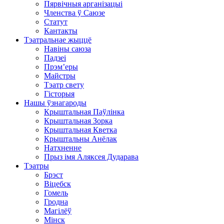
Пярвічныя арганізацыі
Членства ў Саюзе
Статут
Кантакты
Тэатральнае жыццё
Навіны саюза
Падзеі
Прэм’еры
Майстры
Тэатр свету
Гісторыя
Нашы ўзнагароды
Крыштальная Паўлінка
Крыштальная Зорка
Крыштальная Кветка
Крыштальны Анёлак
Натхненне
Прыз імя Аляксея Дударава
Тэатры
Брэст
Віцебск
Гомель
Гродна
Магілёў
Мінск