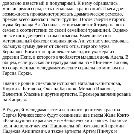
довольно известный и популярный. К нему обращались
многие режиссеры, есть несколько экранизаций. Пьеса дает
возможность продемонстрировать драматическое ремесло,
прежде всего женской части труппы. После смерти второго
мужа Бернарда Альба налагает восьмилетний траур на всю
семью в соответствии со своей семейной традицией. Однако
не все пять дочерей с этим согласны. Вмешивается и
материальный фактор: старшая дочь Ангустиас унаследовала
большую сумму денег от своего отца, первого мужа
Бернарды. Богатство привлекает молодого ухажера из
деревни Пепе, в которого влюбляется младшая дочь Адела. В
общем, если русская литература вышла из «Шинели» Гоголя,
то современные мелодраматические сериалы во многом из
Гарсиа Лорки.
Главные роли в спектакле исполнят Наталья Капитонова,
Людмила Баталова, Оксана Баранок, Милана Иванова,
Валентин Уласень и другие артисты. Премьера запланирована
на 3 апреля.
В будущей мелодраме эстета и тонкого ценителя красоты
Сергея Куликовского будут соединены две пьесы Жана Кокто
«Равнодушный красавец» и «Человеческий голос». Главные
роли исполнят лауреат Национальной театральной премии
Надежда Анципович, а также артисты Артем Пинчук и