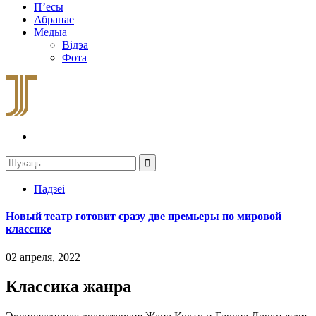
П’есы
Абранае
Медыа
Відэа
Фота
Падзеі
Новый театр готовит сразу две премьеры по мировой
классике
02 апреля, 2022
Классика жанра