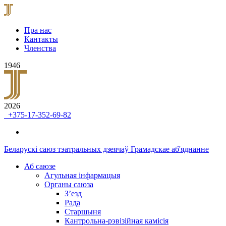
Пра нас
Кантакты
Членства
1946
2026
+375-17-352-69-82
Беларускі саюз тэатральных дзеячаў
Грамадскае аб'яднанне
Аб саюзе
Агульная інфармацыя
Органы саюза
З’езд
Рада
Старшыня
Кантрольна-рэвізійная камісія