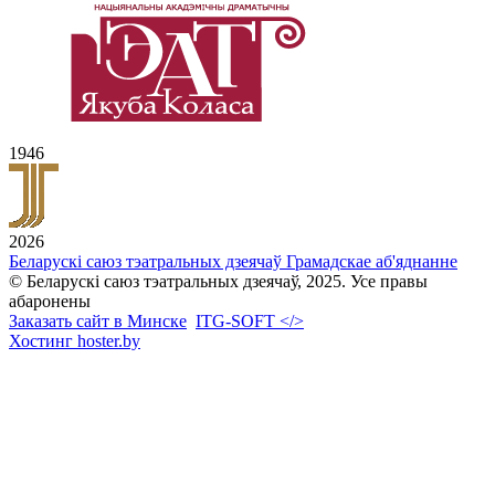
1946
2026
Беларускі саюз тэатральных дзеячаў
Грамадскае аб'яднанне
© Беларускі саюз тэатральных дзеячаў, 2025. Усе правы
абаронены
Заказать сайт в Минске
ITG-SOFT </>
Хостинг hoster.by