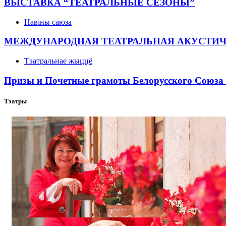
ВЫСТАВКА “ТЕАТРАЛЬНЫЕ СЕЗОНЫ”
Навіны саюза
МЕЖДУНАРОДНАЯ ТЕАТРАЛЬНАЯ АКУСТИ
Тэатральнае жыццё
Призы и Почетные грамоты Белорусского Союза 
Тэатры