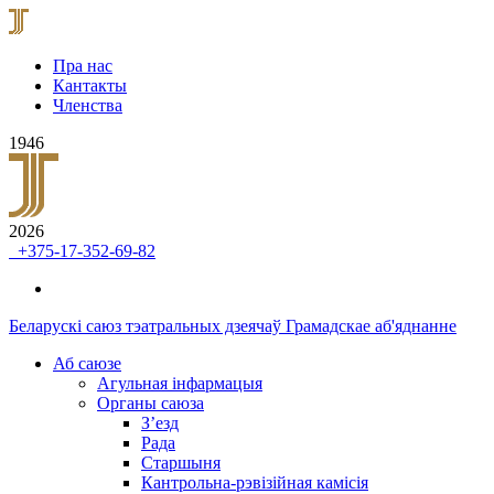
Пра нас
Кантакты
Членства
1946
2026
+375-17-352-69-82
Беларускі саюз тэатральных дзеячаў
Грамадскае аб'яднанне
Аб саюзе
Агульная інфармацыя
Органы саюза
З’езд
Рада
Старшыня
Кантрольна-рэвізійная камісія