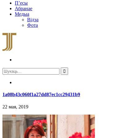
П’есы
Абранае
Медыа
Відэа
Фота
1a08b43c060f1a27dd87ec1cc29431b9
22 мая, 2019