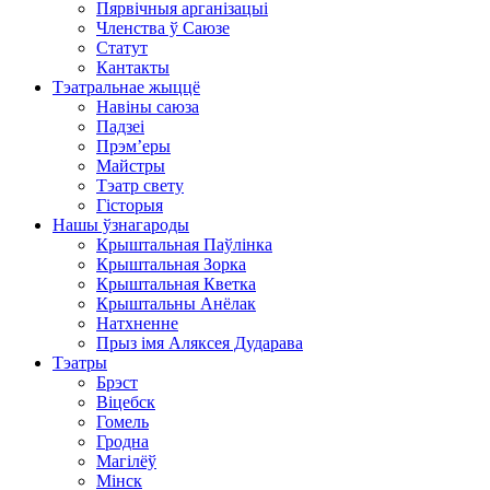
Пярвічныя арганізацыі
Членства ў Саюзе
Статут
Кантакты
Тэатральнае жыццё
Навіны саюза
Падзеі
Прэм’еры
Майстры
Тэатр свету
Гісторыя
Нашы ўзнагароды
Крыштальная Паўлінка
Крыштальная Зорка
Крыштальная Кветка
Крыштальны Анёлак
Натхненне
Прыз імя Аляксея Дударава
Тэатры
Брэст
Віцебск
Гомель
Гродна
Магілёў
Мінск