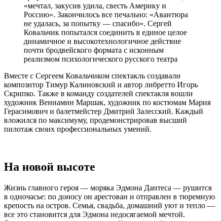
«мечтал, закусив удила, свесть Америку и
Россию». Закончилось все печально: «Авантюра
не удалась, за попытку — спасибо». Сергей
Ковальчик попытался соединить в единое целое
динамичное и высокотехнологичное действие
почти бродвейского формата с исконным
реализмом психологического русского театра
Вместе с Сергеем Ковальчиком спектакль создавали
композитор Тимур Калиновский и автор либретто Игорь
Скрипко. Также в команду создателей спектакля вошли
художник Вениамин Маршак, художник по костюмам Мария
Герасимович и балетмейстер Дмитрий Залесский. Каждый
вложился по максимуму, продемонстрировав высший
пилотаж своих профессиональных умений.
На новой высоте
Жизнь главного героя — моряка Эдмона Дантеса — рушится
в одночасье: по доносу он арестован и отправлен в тюремную
крепость на остров. Семья, свадьба, домашний уют и тепло —
все это становится для Эдмона недосягаемой мечтой.