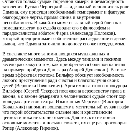
Остаются только сумрак тюремной камеры и безысходность
заточения. Руслан Чернецкий — идеальный исполнитель роли
Эдмона, ему присущи необходимый темперамент и фактура:
благородные черты, прямая спина и внутренняя
несгибаемость. В какой-то момент главный герой близок к
помешательству, но судьба сводит его с философом и
парадоксалистом аббатом Фариа (Александр Полозков),
который предпринимает собственное расследование и делает
вывод, что Эдмона заточили по доносу его же псевдодрузья.
В спектакле много запоминающихся музыкальных и
драматических моментов. Здесь между танцами и песнями
весело расскажут о том, как приобретается большой капитал
на примере пройдохи Данглара (Андрей Душечкин). В то же
время эффектная госпожа Вильфор обоснует необходимость
любого преступления ради счастья и благополучия своих
детей (Вероника Пляшкевич). Ария импозантного прокурора
Вильфора (Сергей Чекерес) посвящена верховенству права и
закона, а о законе бумеранга в человеческой судьбе споет хор
молодых артистов театра. Изысканная Мерседес (Виктория
Ковальчик) напомнит вошедшему в мстительный кураж графу,
что порой обстоятельства сильнее нас и христианские
ценности пока никто не отменял. Для тех, кто не понял
основные моменты и посылы сюжета, их еще раз проговорит
Рэпер (Александр Гиренок).