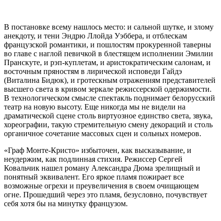
В постановке всему нашлось место: и сальной шутке, и злому
анекдоту, и тени Эндрю Ллойда Уэббера, и отблескам
французской романтики, и пошлостям прокуренной таверны
во главе с наглой певичкой в блестящем исполнении Эмилии
Пранскуте, и рэп-куплетам, и аристократическим салонам, и
восточным пряностям в лирической исповеди Гайдэ
(Виталина Бидюк), и гротескным отражениям представителей
высшего света в кривом зеркале режиссерской одержимости.
В технологическом смысле спектакль поднимает белорусский
театр на новую высоту. Еще никогда мы не видели на
драматической сцене столь виртуозное единство света, звука,
хореографии, такую стремительную смену декораций и столь
органичное сочетание массовых сцен и сольных номеров.
«Граф Монте-Кристо» избыточен, как высказывание, и
неудержим, как подлинная стихия. Режиссер Сергей
Ковальчик нашел роману Александра Дюма зрелищный и
понятный эквивалент. Его яркое пламя пожирает все
возможные огрехи и преувеличения в своем очищающем
огне. Прошедший через это пламя, безусловно, почувствует
себя хотя бы на минутку французом.