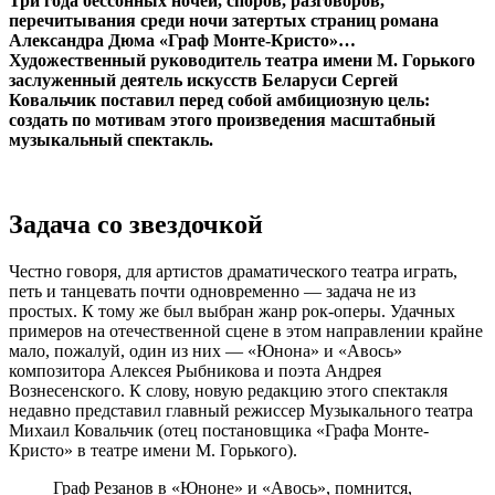
Три года бессонных ночей, споров, разговоров,
перечитывания среди ночи затертых страниц романа
Александра Дюма «Граф Монте-Кристо»…
Художественный руководитель театра имени М. Горького
заслуженный деятель искусств Беларуси Сергей
Ковальчик поставил перед собой амбициозную цель:
создать по мотивам этого произведения масштабный
музыкальный спектакль.
Задача со звездочкой
Честно говоря, для артистов драматического театра играть,
петь и танцевать почти одновременно — задача не из
простых. К тому же был выбран жанр рок-оперы. Удачных
примеров на отечественной сцене в этом направлении крайне
мало, пожалуй, один из них — «Юнона» и «Авось»
композитора Алексея Рыбникова и поэта Андрея
Вознесенского. К слову, новую редакцию этого спектакля
недавно представил главный режиссер Музыкального театра
Михаил Ковальчик (отец постановщика «Графа Монте-
Кристо» в театре имени М. Горького).
Граф Резанов в «Юноне» и «Авось», помнится,