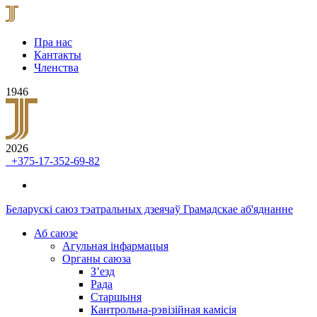
Пра нас
Кантакты
Членства
1946
2026
+375-17-352-69-82
Беларускі саюз тэатральных дзеячаў
Грамадскае аб'яднанне
Аб саюзе
Агульная інфармацыя
Органы саюза
З’езд
Рада
Старшыня
Кантрольна-рэвізійная камісія