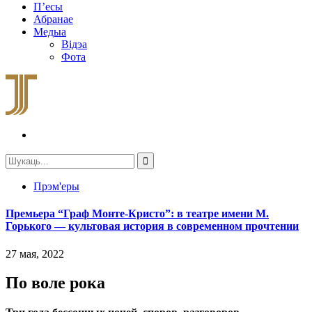
П’есы
Абранае
Медыа
Відэа
Фота
Прэм'еры
Премьера “Граф Монте-Кристо”: в театре имени М.
Горького — культовая история в современном прочтении
27 мая, 2022
По воле рока