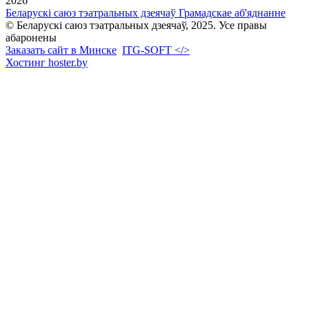
2026
Беларускі саюз тэатральных дзеячаў
Грамадскае аб'яднанне
© Беларускі саюз тэатральных дзеячаў, 2025. Усе правы
абаронены
Заказать сайт в Минске
ITG-SOFT </>
Хостинг hoster.by