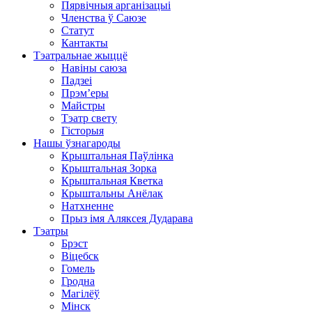
Пярвічныя арганізацыі
Членства ў Саюзе
Статут
Кантакты
Тэатральнае жыццё
Навіны саюза
Падзеі
Прэм’еры
Майстры
Тэатр свету
Гісторыя
Нашы ўзнагароды
Крыштальная Паўлінка
Крыштальная Зорка
Крыштальная Кветка
Крыштальны Анёлак
Натхненне
Прыз імя Аляксея Дударава
Тэатры
Брэст
Віцебск
Гомель
Гродна
Магілёў
Мінск