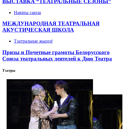
ВЫСТАВКА “ТЕАТРАЛЬНЫЕ СЕЗОНЫ”
Навіны саюза
МЕЖДУНАРОДНАЯ ТЕАТРАЛЬНАЯ
АКУСТИЧЕСКАЯ ШКОЛА
Тэатральнае жыццё
Призы и Почетные грамоты Белорусского
Союза театральных деятелей к Дню Театра
Тэатры