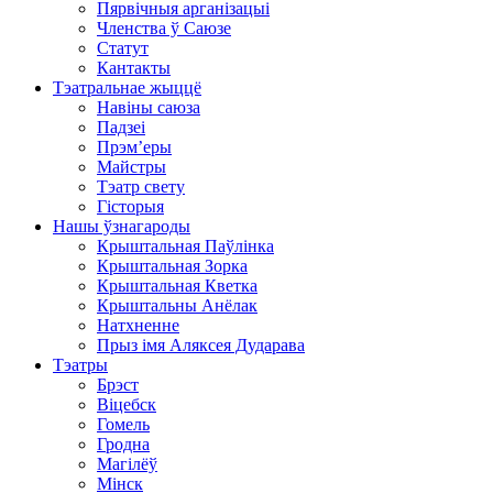
Пярвічныя арганізацыі
Членства ў Саюзе
Статут
Кантакты
Тэатральнае жыццё
Навіны саюза
Падзеі
Прэм’еры
Майстры
Тэатр свету
Гісторыя
Нашы ўзнагароды
Крыштальная Паўлінка
Крыштальная Зорка
Крыштальная Кветка
Крыштальны Анёлак
Натхненне
Прыз імя Аляксея Дударава
Тэатры
Брэст
Віцебск
Гомель
Гродна
Магілёў
Мінск