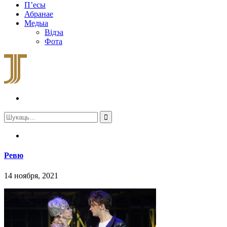
П’есы
Абранае
Медыа
Відэа
Фота
Ревю
14 ноября, 2021