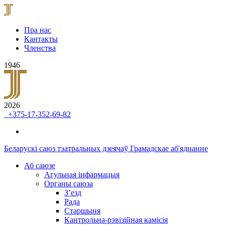
Пра нас
Кантакты
Членства
1946
2026
+375-17-352-69-82
Беларускі саюз тэатральных дзеячаў
Грамадскае аб'яднанне
Аб саюзе
Агульная інфармацыя
Органы саюза
З’езд
Рада
Старшыня
Кантрольна-рэвізійная камісія