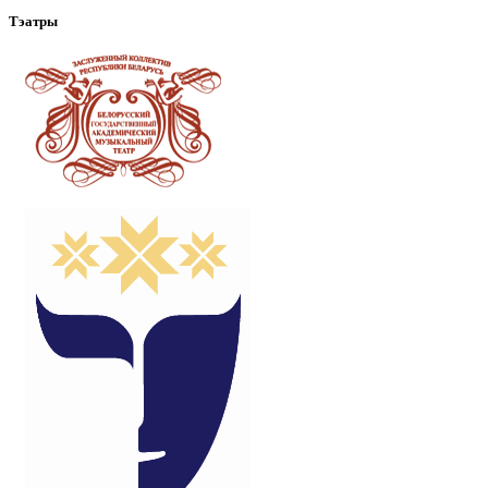
Тэатры