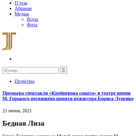
П’есы
Абранае
Медыа
Відэа
Фота
Прэм'еры
Премьера спектакля «Крейцерова соната» в театре имени
М. Горького посвящена памяти режиссера Бориса Луценко
21 июня, 2021
Бедная Лиза