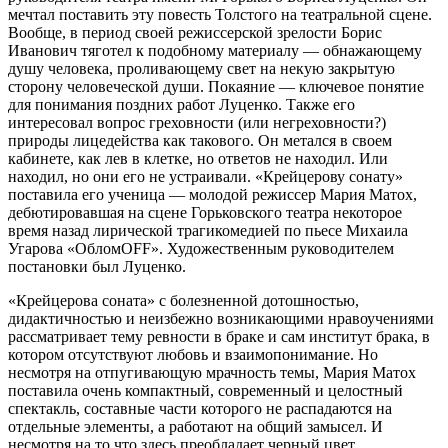
мечтал поставить эту повесть Толстого на театральной сцене.
Вообще, в период своей режиссерской зрелости Борис
Иванович тяготел к подобному материалу — обнажающему
душу человека, проливающему свет на некую закрытую
сторону человеческой души. Покаяние — ключевое понятие
для понимания поздних работ Луценко. Также его
интересовал вопрос греховности (или негреховности?)
природы лицедейства как такового. Он метался в своем
кабинете, как лев в клетке, но ответов не находил. Или
находил, но они его не устраивали. «Крейцерову сонату»
поставила его ученица — молодой режиссер Мария Матох,
дебютировавшая на сцене Горьковского театра некоторое
время назад лирической трагикомедией по пьесе Михаила
Угарова «ОбломOFF». Художественным руководителем
постановки был Луценко.
«Крейцерова соната» с болезненной дотошностью,
дидактичностью и неизбежно возникающими нравоучениями
рассматривает тему ревности в браке и сам институт брака, в
котором отсутствуют любовь и взаимопонимание. Но
несмотря на отпугивающую мрачность темы, Мария Матох
поставила очень компактный, современный и целостный
спектакль, составные части которого не распадаются на
отдельные элементы, а работают на общий замысел. И
несмотря на то что здесь преобладает черный цвет,