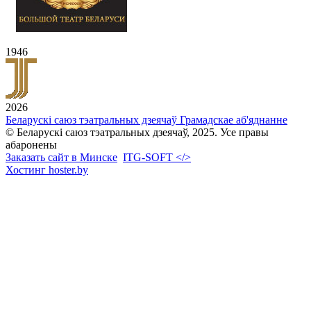
1946
2026
Беларускі саюз тэатральных дзеячаў
Грамадскае аб'яднанне
© Беларускі саюз тэатральных дзеячаў, 2025. Усе правы
абаронены
Заказать сайт в Минске
ITG-SOFT </>
Хостинг hoster.by