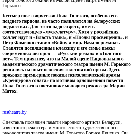
Герои Толстого ожили на Малой сцене театра имени М.
Горького
Бессмертное творчество Льва Толстого, особенно его
позднего периода, не часто появляется на белорусских
подмостках. Для этого надо созреть, иметь
соответствующую «мускулатуру». Хотя у российских
коллег идут и «Власть тьмы», и «Плоды просвещения», и
Петр Фоменко ставил «Войну и мир. Начало романа».
Ставятся посвященные классику и его семье пьесы
современных авторов — «Русский роман» и «Толстого
нет». Тем приятнее, что на Малой сцене Национального
академического драматического театра имени М. Горького
решились на опыт освоения толстовской прозы. Здесь
проходят премьерные показы психологической драмы
«Крейцерова соната» по мотивам одноименной повести
Льва Толстого в постановке молодого режиссера Марии
Матох.
rustheatre.by
Спектакль посвящен памяти народного артиста Беларуси,
известного режиссера и многолетнего художественного
руководителя театра имени М. Горького Бориса Луценко. Он