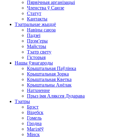
Пярвічныя арганізацыі
Членства ў Саюзе
Статут
Кантакты
Тэатральнае жыццё
Навіны саюза
Падзеі
Прэм’еры
Майстры
Тэатр свету
Гісторыя
Нашы ўзнагароды
Крыштальная Паўлінка
Крыштальная Зорка
Крыштальная Кветка
Крыштальны Анёлак
Натхненне
Прыз імя Аляксея Дударава
Тэатры
Брэст
Віцебск
Гомель
Гродна
Магілёў
Мінск