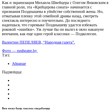
Как и экранизация Михаила Швейцера с Олегом Янковским в
главной роли, эта «Крейцерова соната» начинается с
признания Позднышева в убийстве собственной жены. Но,
отматывая пленку этой семейной драмы назад, смотреть
спектакль интересно и поучительно. До последнего
надеешься, что горемыке Позднышеву удастся избежать
роковой «ошибки». Уж лучше бы он вылез в окно накануне
венчания, как еще один герой классики — Подколесин.
Валентин ПЕПЕЛЯЕВ, “Народная газета”.
Фото — rustheatre.by
Тэгі:
Абранае
Падзяліцца:
Вам можа быць таксама спадабаецца