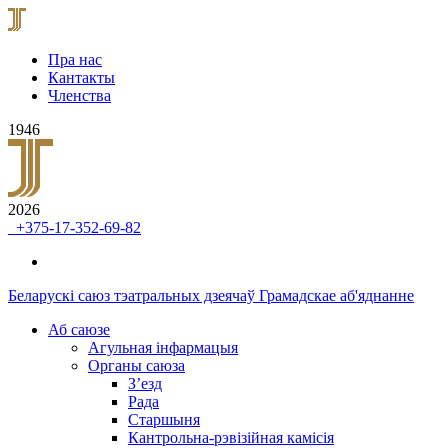
Пра нас
Кантакты
Членства
1946
2026
+375-17-352-69-82
Беларускі саюз тэатральных дзеячаў
Грамадскае аб'яднанне
Аб саюзе
Агульная інфармацыя
Органы саюза
З’езд
Рада
Старшыня
Кантрольна-рэвізійная камісія