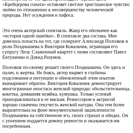
«Крейцерова соната» оставляет светлое христианское чувство
любви по отношению к несовершенству человеческой
природы. Нет осуждения и пафоса.
Это очень актерский спектакль. Жанр его обозначен как
«история одной ошибки». В спектакле два состава. Мне
довелось попасть на тот, где солируют Александр Полозков в
роли Позднышева и Виктория Ковальчик, играющая его
супругу Лизу. Слаженный квартет с ними составляют Павел
Евтушенко и Дэвид Разумов.
Полозков по-своему решает своего Позднышева. Он здесь и
палач, и жертва. Не боясь, актер ныряет в глубины
подсознания и интуиции и обновленный этим опытом
выныривает обратно. Виктория Ковальчик демонстрирует
многогранные ипостаси женской природы: обольстительница,
кокетка, домашняя хозяйка, кумушка. Только успевай
приноравливаться к ее маскам. Режиссером и актрисой
хорошо схвачены текучесть женской натуры. Она тем более
выразительна на фоне монументальной зацикленности
Позднышева на собственном эго, своих страхах и обидах. Он
с упоением поддается демону ревности и оказывается им
погребенным.