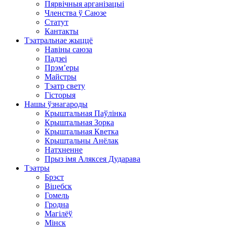
Пярвічныя арганізацыі
Членства ў Саюзе
Статут
Кантакты
Тэатральнае жыццё
Навіны саюза
Падзеі
Прэм’еры
Майстры
Тэатр свету
Гісторыя
Нашы ўзнагароды
Крыштальная Паўлінка
Крыштальная Зорка
Крыштальная Кветка
Крыштальны Анёлак
Натхненне
Прыз імя Аляксея Дударава
Тэатры
Брэст
Віцебск
Гомель
Гродна
Магілёў
Мінск