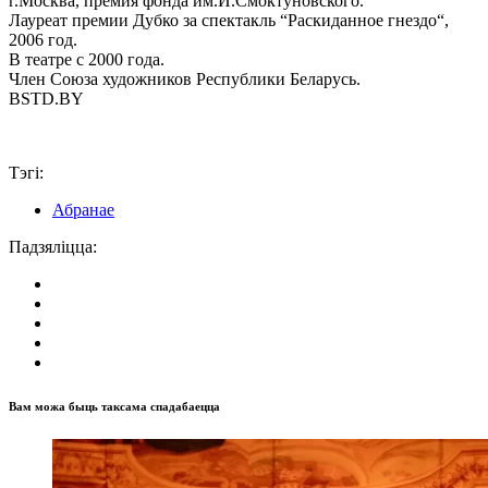
г.Москва,
премия
фонда
им.И.Смоктуновского.
Лауреат
премии
Дубко
за
спектакль
“
Раскиданное
гнездо
“,
2006 год.
В
театре
с 2000
года
.
Член Союза художников Республики Беларусь.
BSTD.BY
Тэгі:
Абранае
Падзяліцца:
Вам можа быць таксама спадабаецца