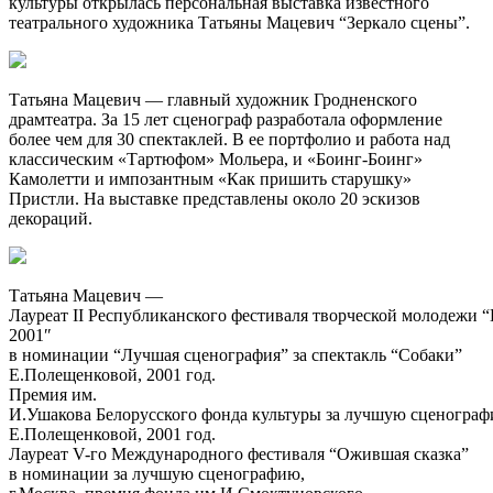
культуры открылась персональная выставка известного
театрального художника Татьяны Мацевич “Зеркало сцены”.
Татьяна Мацевич — главный художник Гродненского
драмтеатра. За 15 лет сценограф разработала оформление
более чем для 30 спектаклей. В ее портфолио и работа над
классическим «Тартюфом» Мольера, и «Боинг-Боинг»
Камолетти и импозантным «Как пришить старушку»
Пристли. На выставке представлены около 20 эскизов
декораций.
Татьяна Мацевич —
Лауреат
II
Республиканского
фестиваля
творческой
молодежи
“
2001″
в
номинации
“
Лучшая
сценография
”
за
спектакль
“
Собаки
”
Е.Полещенковой, 2001 год.
Премия
им
.
И.Ушакова
Белорусского
фонда
культуры
за
лучшую
сценогра
Е.Полещенковой, 2001 год.
Лауреат
V-го
Международного
фестиваля
“
Ожившая
сказка
”
в
номинации
за
лучшую
сценографию
,