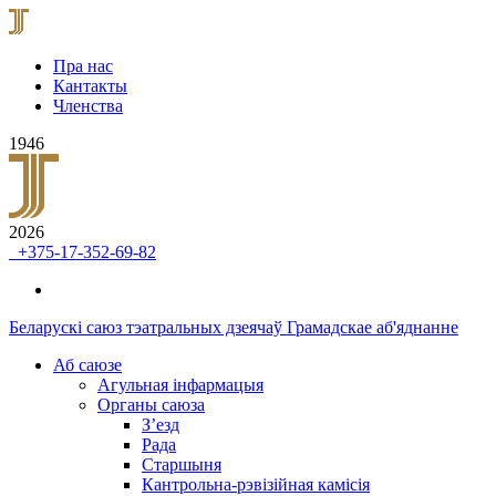
Пра нас
Кантакты
Членства
1946
2026
+375-17-352-69-82
Беларускі саюз тэатральных дзеячаў
Грамадскае аб'яднанне
Аб саюзе
Агульная інфармацыя
Органы саюза
З’езд
Рада
Старшыня
Кантрольна-рэвізійная камісія