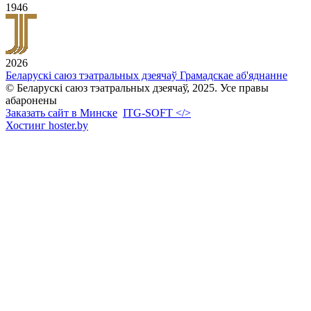
1946
2026
Беларускі саюз тэатральных дзеячаў
Грамадскае аб'яднанне
© Беларускі саюз тэатральных дзеячаў, 2025. Усе правы
абаронены
Заказать сайт в Минске
ITG-SOFT </>
Хостинг hoster.by