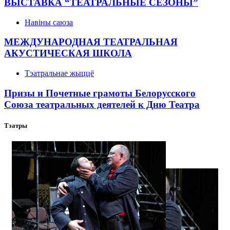
ВЫСТАВКА “ТЕАТРАЛЬНЫЕ СЕЗОНЫ”
Навіны саюза
МЕЖДУНАРОДНАЯ ТЕАТРАЛЬНАЯ
АКУСТИЧЕСКАЯ ШКОЛА
Тэатральнае жыццё
Призы и Почетные грамоты Белорусского
Союза театральных деятелей к Дню Театра
Тэатры