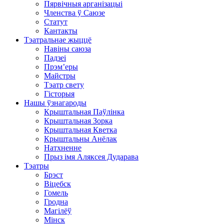
Пярвічныя арганізацыі
Членства ў Саюзе
Статут
Кантакты
Тэатральнае жыццё
Навіны саюза
Падзеі
Прэм’еры
Майстры
Тэатр свету
Гісторыя
Нашы ўзнагароды
Крыштальная Паўлінка
Крыштальная Зорка
Крыштальная Кветка
Крыштальны Анёлак
Натхненне
Прыз імя Аляксея Дударава
Тэатры
Брэст
Віцебск
Гомель
Гродна
Магілёў
Мінск