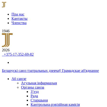
Пра нас
Кантакты
Членства
1946
2026
+375-17-352-69-82
Беларускі саюз тэатральных дзеячаў
Грамадскае аб'яднанне
Аб саюзе
Агульная інфармацыя
Органы саюза
З’езд
Рада
Старшыня
Кантрольна-рэвізійная камісія