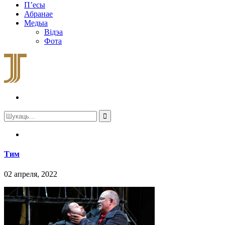
П’есы
Абранае
Медыа
Відэа
Фота
Тим
02 апреля, 2022