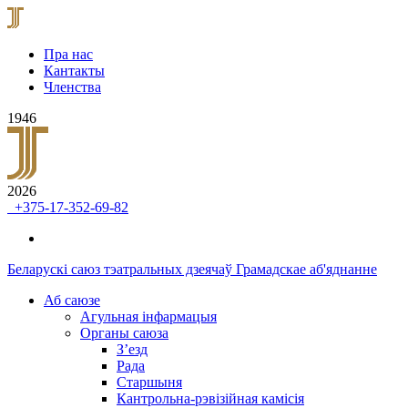
Пра нас
Кантакты
Членства
1946
2026
+375-17-352-69-82
Беларускі саюз тэатральных дзеячаў
Грамадскае аб'яднанне
Аб саюзе
Агульная інфармацыя
Органы саюза
З’езд
Рада
Старшыня
Кантрольна-рэвізійная камісія