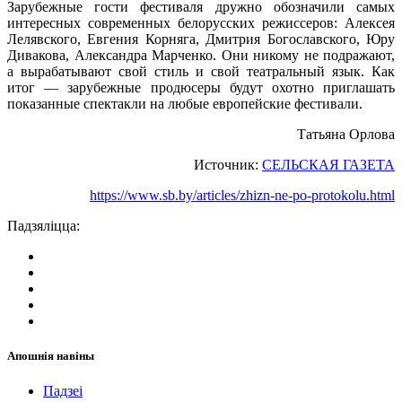
Зарубежные гости фестиваля дружно обозначили самых
интересных современных белорусских режиссеров: Алексея
Лелявского, Евгения Корняга, Дмитрия Богославского, Юру
Дивакова, Александра Марченко. Они никому не подражают,
а вырабатывают свой стиль и свой театральный язык. Как
итог — зарубежные продюсеры будут охотно приглашать
показанные спектакли на любые европейские фестивали.
Татьяна Орлова
Источник:
СЕЛЬСКАЯ ГАЗЕТА
https://www.sb.by/articles/zhizn-ne-po-protokolu.html
Падзяліцца:
Апошнія навіны
Падзеі