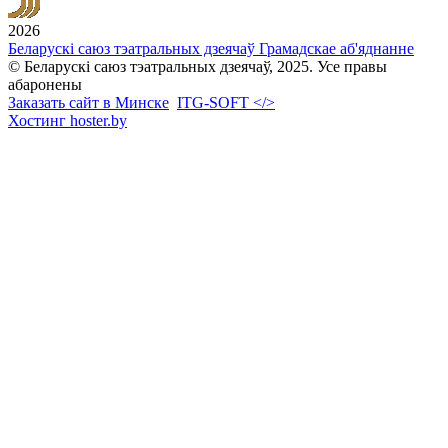
2026
Беларускі саюз тэатральных дзеячаў
Грамадскае аб'яднанне
© Беларускі саюз тэатральных дзеячаў, 2025. Усе правы
абаронены
Заказать сайт в Минске
ITG-SOFT </>
Хостинг hoster.by