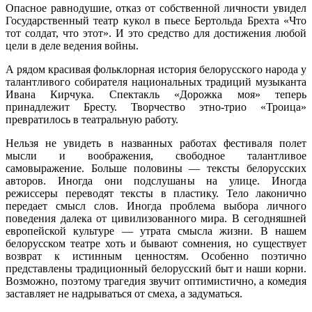
Опасное равнодушие, отказ от собственной личности увидел
Государственный театр кукол в пьесе Бертольда Брехта «Что
тот солдат, что этот». И это средство для достижения любой
цели в деле ведения войны.
А рядом красивая фольклорная история белорусского народа у
талантливого собирателя национальных традиций музыканта
Ивана Кирчука. Спектакль «Дорожка моя» теперь
принадлежит Бресту. Творчество этно-трио «Троица»
превратилось в театральную работу.
Нельзя не увидеть в названных работах фестиваля полет
мысли и воображения, свободное талантливое
самовыражение. Больше половины — тексты белорусских
авторов. Иногда они подслушаны на улице. Иногда
режиссеры переводят тексты в пластику. Тело лаконично
передает смысл слов. Иногда проблема выбора личного
поведения далека от цивилизованного мира. В сегодняшней
европейской культуре — утрата смысла жизни. В нашем
белорусском театре хоть и бывают сомнения, но существует
возврат к истинным ценностям. Особенно поэтично
представлены традиционный белорусский быт и наши корни.
Возможно, поэтому трагедия звучит оптимистично, а комедия
заставляет не надрываться от смеха, а задуматься.