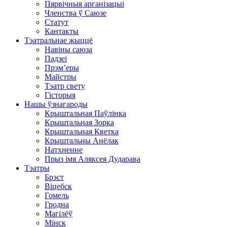
Пярвічныя арганізацыі
Членства ў Саюзе
Статут
Кантакты
Тэатральнае жыццё
Навіны саюза
Падзеі
Прэм’еры
Майстры
Тэатр свету
Гісторыя
Нашы ўзнагароды
Крыштальная Паўлінка
Крыштальная Зорка
Крыштальная Кветка
Крыштальны Анёлак
Натхненне
Прыз імя Аляксея Дударава
Тэатры
Брэст
Віцебск
Гомель
Гродна
Магілёў
Мінск