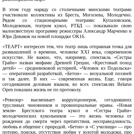
В этом году наряду со столичными минскими театрами
участвовали коллективы из Бреста, Могилева, Молодечно.
Рядом со стационарными театрами: Купаловским,
Молодежным, театром кукол, РТБД — показывали свою
малоизвестную программу режиссеры Александр Марченко и
Юра Диваков на новой площадке ОК16.
«ТЕАРТ» интересен тем, что театр лишь отправная точка для
размышлений о времени, человеке ХХІ века, современном
искусстве. Не важно, что, например, спектакль «Сестры
Грайи» назван мифами Древней Греции, «Крестовый поход
детей» — средневековой историей, «Человек из Подольска»
— оперативной разработкой, «Бетон» — визуальной поэзией
и так далее. В них — современная жизнь. Еще, говоря
сегодняшним деловым языком, во всех спектаклях Belarus
Open показана жизнь не по протоколу.
«Ревизор» высмеивает коррупционеров, сегодняшних
трусливых чиновников и провинциальные нравы. «Новая
земля» Брестского театра кукол и «Сестры Грайи»
молодечненских кукольников — это жизнь человека от
рождения до смерти через препятствия, несправедливость,
любовь и общение с природой. «Бетон» и «С училища» — про
потерю, поиски, отсутствие любви у золотой молодежи, про