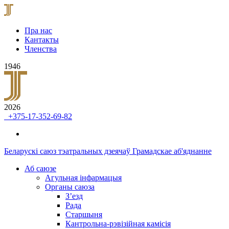
Пра нас
Кантакты
Членства
1946
2026
+375-17-352-69-82
Беларускі саюз тэатральных дзеячаў
Грамадскае аб'яднанне
Аб саюзе
Агульная інфармацыя
Органы саюза
З’езд
Рада
Старшыня
Кантрольна-рэвізійная камісія