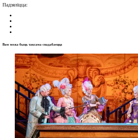
Падзяліцца:
Вам можа быць таксама спадабаецца