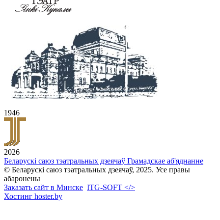
1946
2026
Беларускі саюз тэатральных дзеячаў
Грамадскае аб'яднанне
© Беларускі саюз тэатральных дзеячаў, 2025. Усе правы
абаронены
Заказать сайт в Минске
ITG-SOFT </>
Хостинг hoster.by