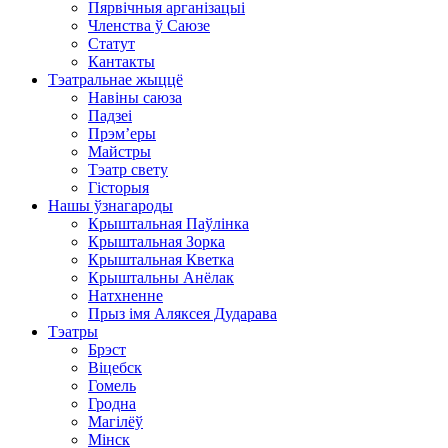
Пярвічныя арганізацыі
Членства ў Саюзе
Статут
Кантакты
Тэатральнае жыццё
Навіны саюза
Падзеі
Прэм’еры
Майстры
Тэатр свету
Гісторыя
Нашы ўзнагароды
Крыштальная Паўлінка
Крыштальная Зорка
Крыштальная Кветка
Крыштальны Анёлак
Натхненне
Прыз імя Аляксея Дударава
Тэатры
Брэст
Віцебск
Гомель
Гродна
Магілёў
Мінск